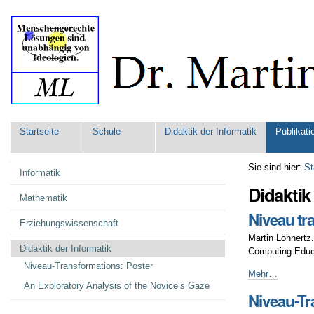
Direkt
Benutzerspezifische
zum
Werkzeuge
Inhalt
|
Direkt
zur
Navigation
Sektionen
Startseite
Schule
Didaktik der Informatik
Publikati
Navigation
Sie sind hier:
St
Informatik
Didaktik
Mathematik
Niveau t
Erziehungswissenschaft
Martin Löhnertz
Didaktik der Informatik
Computing Educ
Niveau-Transformations: Poster
Niveau
Mehr…
An Exploratory Analysis of the Novice’s Gaze
transformations
Niveau-Tr
WiPSCE'14
-