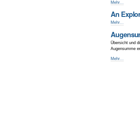
Niveau-
Mehr…
Transformations
An Explor
Poster
-
An
Mehr…
Exploratory
Augens
Analysis
of
Übersicht und d
the
Augensumme err
Novice’s
Gaze
Augensummen
Mehr…
-
-