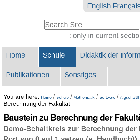
Skip
Personal
English
Françai
to
tools
Search Site
content.
|
only in current secti
Advanced
Skip
Sections
Search…
to
Home
Schule
Didaktik der Inform
navigation
Publikationen
Sonstiges
You are here:
/
/
/
/
Home
Schule
Mathematik
Software
AlgschaltII
Berechnung der Fakultät
Baustein zu Berechnung der Fakult
Demo-Schaltkreis zur Berechnung der 
Port von 0 auf 1 setzen (s. Handbuch))