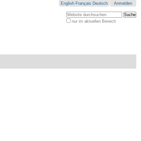
English
Français
Deutsch
Anmelden
Website durchsuchen
nur im aktuellen Bereich
Erweiterte
Suche…