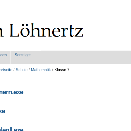
onen
Sonstiges
artseite
/
Schule
/
Mathematik
/
Klasse 7
ern.exe
xe
xe
enII.exe