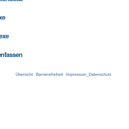
exe
xe
exe
nfassen
en
Übersicht
Barrierefreiheit
Impressum_Datenschutz