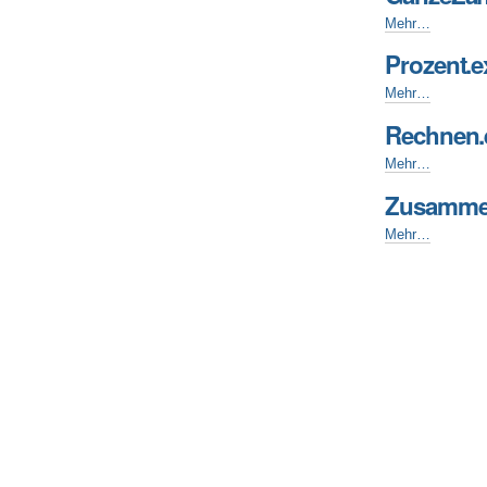
GanzeZahlenII.
Mehr…
-
Prozent.e
Prozent.exe
Mehr…
-
Rechnen.
Rechnen.exe
Mehr…
-
Zusamme
Zusammenfass
Mehr…
-