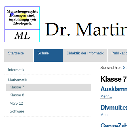
Direkt
Benutzerspezifische
zum
Werkzeuge
Inhalt
|
Direkt
zur
Navigation
Sektionen
Startseite
Schule
Didaktik der Informatik
Publikati
Navigation
Sie sind hier:
St
Informatik
Klasse 7
Mathematik
Ausklamm
Klasse 7
Klasse 8
Ausklammern.e
Mehr…
-
MSS 12
Divmult.e
Software
Divmult.exe
Mehr…
-
GanzeZahl