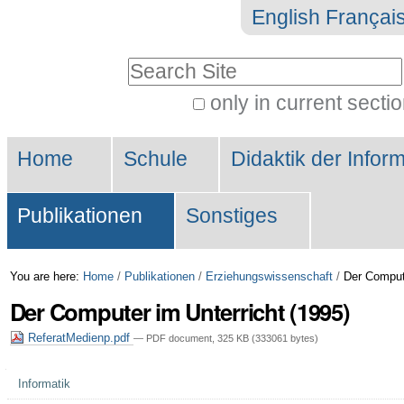
Skip
Personal
English
Françai
to
tools
Search Site
content.
|
only in current secti
Advanced
Skip
Sections
Search…
to
Home
Schule
Didaktik der Inform
navigation
Publikationen
Sonstiges
You are here:
Home
/
Publikationen
/
Erziehungswissenschaft
/
Der Compute
Der Computer im Unterricht (1995)
ReferatMedienp.pdf
— PDF document, 325 KB (333061 bytes)
Navigation
Informatik