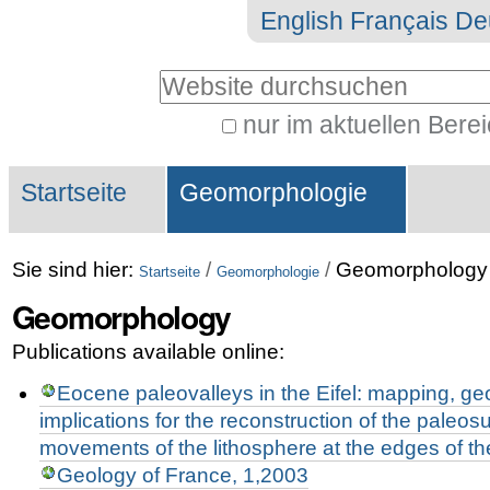
Direkt
Benutzerspezifische
English
Français
De
zum
Werkzeuge
Website durchsuchen
Inhalt
|
nur im aktuellen Bere
Erweiterte
Direkt
Sektionen
Suche…
zur
Startseite
Geomorphologie
Navigation
Sie sind hier:
/
/
Geomorphology
Startseite
Geomorphologie
Geomorphology
Publications available online:
Eocene paleovalleys in the Eifel: mapping, ge
implications for the reconstruction of the paleos
movements of the lithosphere at the edges of th
Geology of France, 1,2003