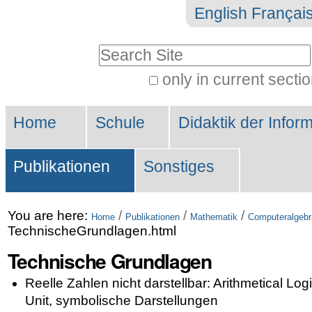
Skip
Personal
English
Françai
to
tools
Search Site
content.
|
only in current secti
Advanced
Skip
Sections
Search…
to
Home
Schule
Didaktik der Inform
navigation
Publikationen
Sonstiges
You are here:
/
/
/
Home
Publikationen
Mathematik
Computeralgebr
TechnischeGrundlagen.html
Technische Grundlagen
Reelle Zahlen nicht darstellbar: Arithmetical Logi
Unit, symbolische Darstellungen