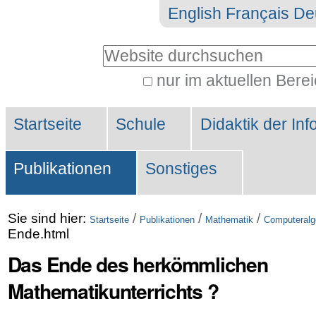
Direkt
Benutzerspezifische
English
Français
De
zum
Werkzeuge
Website durchsuchen
Inhalt
|
nur im aktuellen Bere
Erweiterte
Direkt
Sektionen
Suche…
zur
Startseite
Schule
Didaktik der Inf
Navigation
Publikationen
Sonstiges
Sie sind hier:
/
/
/
Startseite
Publikationen
Mathematik
Computeralg
Ende.html
Das Ende des herkömmlichen
Mathematikunterrichts ?